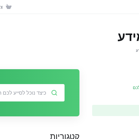
צפ
ידע
ע
כם
קטגוריות